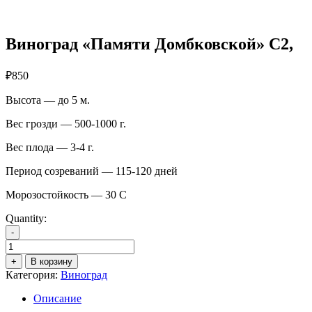
Виноград «Памяти Домбковской» С2,
₽
850
Высота — до 5 м.
Вес грозди — 500-1000 г.
Вес плода — 3-4 г.
Период созреваний — 115-120 дней
Морозостойкость — 30 С
Quantity:
-
Количество
товара
+
В корзину
Виноград
Категория:
Виноград
"Памяти
Домбковской"
Описание
С2,