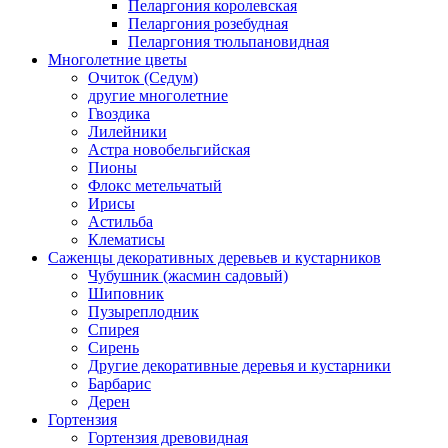
Пеларгония королевская
Пеларгония розебудная
Пеларгония тюльпановидная
Многолетние цветы
Очиток (Седум)
другие многолетние
Гвоздика
Лилейники
Астра новобельгийская
Пионы
Флокс метельчатый
Ирисы
Астильба
Клематисы
Саженцы декоративных деревьев и кустарников
Чубушник (жасмин садовый)
Шиповник
Пузыреплодник
Спирея
Сирень
Другие декоративные деревья и кустарники
Барбарис
Дерен
Гортензия
Гортензия древовидная