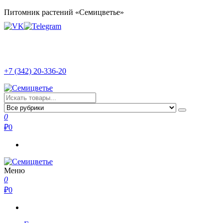
Перейти
Питомник растений «Семицветье»
к
содержимому
+7 (342) 20-336-20
Семицветье
Рассада в Перми | Тепличное хозяйство
0
₽
0
Меню
Семицветье
Рассада в Перми | Тепличное хозяйство
0
₽
0