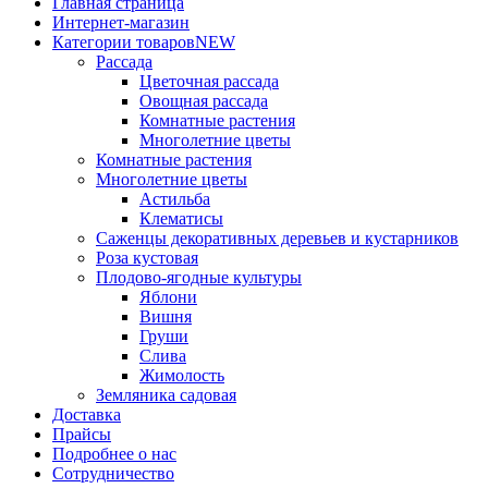
Главная страница
Интернет-магазин
Категории товаров
NEW
Рассада
Цветочная рассада
Овощная рассада
Комнатные растения
Многолетние цветы
Комнатные растения
Многолетние цветы
Астильба
Клематисы
Саженцы декоративных деревьев и кустарников
Роза кустовая
Плодово-ягодные культуры
Яблони
Вишня
Груши
Слива
Жимолость
Земляника садовая
Доставка
Прайсы
Подробнее о нас
Сотрудничество