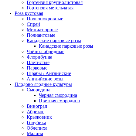
Гортензия крупнолистовая
Гортензия метельчатая
Роза кустовая
Почвопокровные
Спрей
Миниатюрные
Полиантовые
Канадские парковые розы
Канадские парковые розы
Чайно-гибридные
Флорибунда
Плетистые
Парковые
Шрабы / Английские
Английские розы
Плодово-ягодные культуры
Смородина
Черная смородина
Цветная смородина
Виноград
Абрикос
Крыжовник
Голубика
Облепиха
Малина