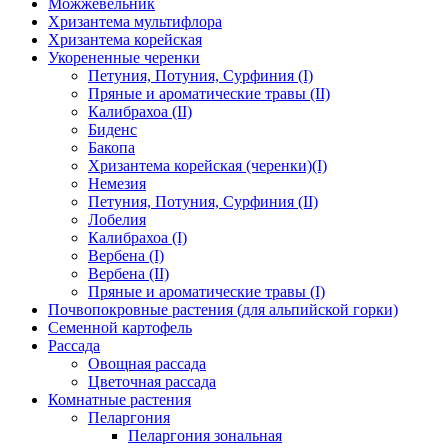
Можжевельник
Хризантема мультифлора
Хризантема корейская
Укорененные черенки
Петуния, Потуния, Сурфиния (I)
Пряные и ароматические травы (II)
Калибрахоа (II)
Биденс
Бакопа
Хризантема корейская (черенки)(I)
Немезия
Петуния, Потуния, Сурфиния (II)
Лобелия
Калибрахоа (I)
Вербена (I)
Вербена (II)
Пряные и ароматические травы (I)
Почвопокровные растения (для альпийской горки)
Семенной картофель
Рассада
Овощная рассада
Цветочная рассада
Комнатные растения
Пеларгония
Пеларгония зональная