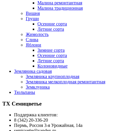
Малина ремонтантная
Малина традиционная
Вишня
Груши
Осенние сорта
Летние сорта
Жимолость
Слива
Яблони
Зимние сорта
Осенние сорта
Летние сорта
Колоновидные
Земляника садовая
Земляника крупноплодная
Земляника мелкоплодная ремонтантная
Земклуника
Тюльпаны
ТХ Семицветье
Поддержка клиентов:
8 (342) 20-336-20
Пермь, Россия 3-я Урожайная, 14а
semicvetie@yandex.ru