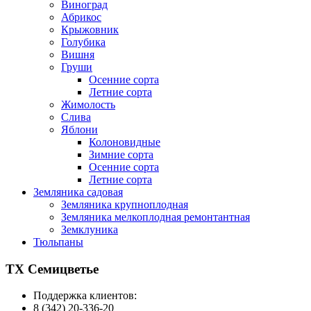
Виноград
Абрикос
Крыжовник
Голубика
Вишня
Груши
Осенние сорта
Летние сорта
Жимолость
Слива
Яблони
Колоновидные
Зимние сорта
Осенние сорта
Летние сорта
Земляника садовая
Земляника крупноплодная
Земляника мелкоплодная ремонтантная
Земклуника
Тюльпаны
ТХ Семицветье
Поддержка клиентов:
8 (342) 20-336-20