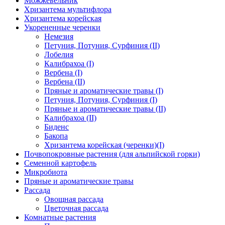
Можжевельник
Хризантема мультифлора
Хризантема корейская
Укорененные черенки
Немезия
Петуния, Потуния, Сурфиния (II)
Лобелия
Калибрахоа (I)
Вербена (I)
Вербена (II)
Пряные и ароматические травы (I)
Петуния, Потуния, Сурфиния (I)
Пряные и ароматические травы (II)
Калибрахоа (II)
Биденс
Бакопа
Хризантема корейская (черенки)(I)
Почвопокровные растения (для альпийской горки)
Семенной картофель
Микробиота
Пряные и ароматические травы
Рассада
Овощная рассада
Цветочная рассада
Комнатные растения