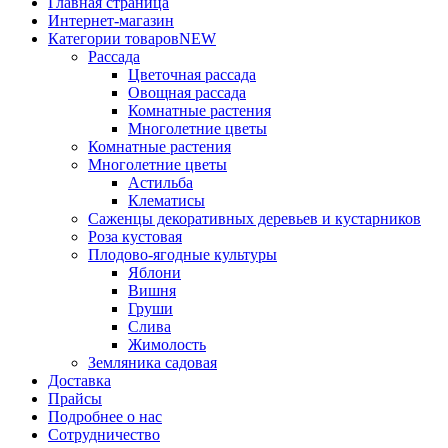
Главная страница
Интернет-магазин
Категории товаров
NEW
Рассада
Цветочная рассада
Овощная рассада
Комнатные растения
Многолетние цветы
Комнатные растения
Многолетние цветы
Астильба
Клематисы
Саженцы декоративных деревьев и кустарников
Роза кустовая
Плодово-ягодные культуры
Яблони
Вишня
Груши
Слива
Жимолость
Земляника садовая
Доставка
Прайсы
Подробнее о нас
Сотрудничество