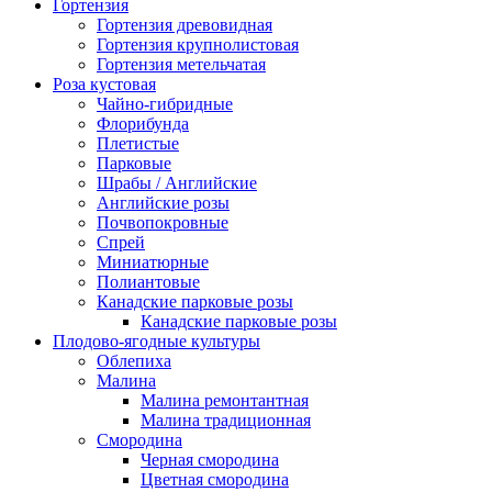
Гортензия
Гортензия древовидная
Гортензия крупнолистовая
Гортензия метельчатая
Роза кустовая
Чайно-гибридные
Флорибунда
Плетистые
Парковые
Шрабы / Английские
Английские розы
Почвопокровные
Спрей
Миниатюрные
Полиантовые
Канадские парковые розы
Канадские парковые розы
Плодово-ягодные культуры
Облепиха
Малина
Малина ремонтантная
Малина традиционная
Смородина
Черная смородина
Цветная смородина