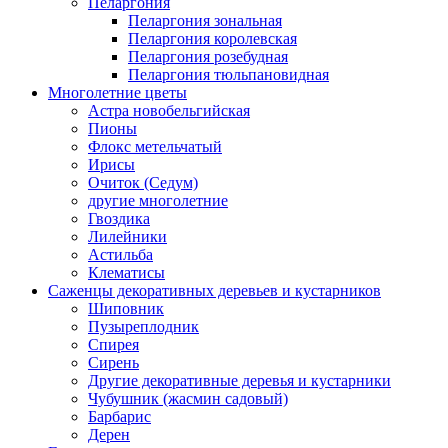
Пеларгония
Пеларгония зональная
Пеларгония королевская
Пеларгония розебудная
Пеларгония тюльпановидная
Многолетние цветы
Астра новобельгийская
Пионы
Флокс метельчатый
Ирисы
Очиток (Седум)
другие многолетние
Гвоздика
Лилейники
Астильба
Клематисы
Саженцы декоративных деревьев и кустарников
Шиповник
Пузыреплодник
Спирея
Сирень
Другие декоративные деревья и кустарники
Чубушник (жасмин садовый)
Барбарис
Дерен