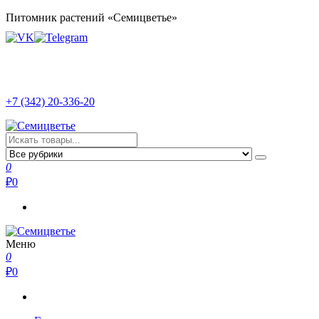
Перейти
Питомник растений «Семицветье»
к
содержимому
+7 (342) 20-336-20
Семицветье
Рассада в Перми | Тепличное хозяйство
0
₽
0
Меню
Семицветье
Рассада в Перми | Тепличное хозяйство
0
₽
0