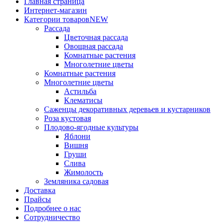
Главная страница
Интернет-магазин
Категории товаров
NEW
Рассада
Цветочная рассада
Овощная рассада
Комнатные растения
Многолетние цветы
Комнатные растения
Многолетние цветы
Астильба
Клематисы
Саженцы декоративных деревьев и кустарников
Роза кустовая
Плодово-ягодные культуры
Яблони
Вишня
Груши
Слива
Жимолость
Земляника садовая
Доставка
Прайсы
Подробнее о нас
Сотрудничество