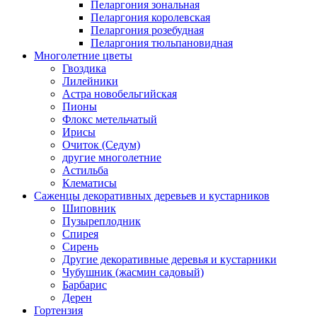
Пеларгония зональная
Пеларгония королевская
Пеларгония розебудная
Пеларгония тюльпановидная
Многолетние цветы
Гвоздика
Лилейники
Астра новобельгийская
Пионы
Флокс метельчатый
Ирисы
Очиток (Седум)
другие многолетние
Астильба
Клематисы
Саженцы декоративных деревьев и кустарников
Шиповник
Пузыреплодник
Спирея
Сирень
Другие декоративные деревья и кустарники
Чубушник (жасмин садовый)
Барбарис
Дерен
Гортензия