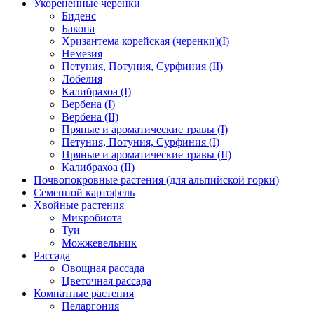
Укорененные черенки
Биденс
Бакопа
Хризантема корейская (черенки)(I)
Немезия
Петуния, Потуния, Сурфиния (II)
Лобелия
Калибрахоа (I)
Вербена (I)
Вербена (II)
Пряные и ароматические травы (I)
Петуния, Потуния, Сурфиния (I)
Пряные и ароматические травы (II)
Калибрахоа (II)
Почвопокровные растения (для альпийской горки)
Семенной картофель
Хвойные растения
Микробиота
Туи
Можжевельник
Рассада
Овощная рассада
Цветочная рассада
Комнатные растения
Пеларгония