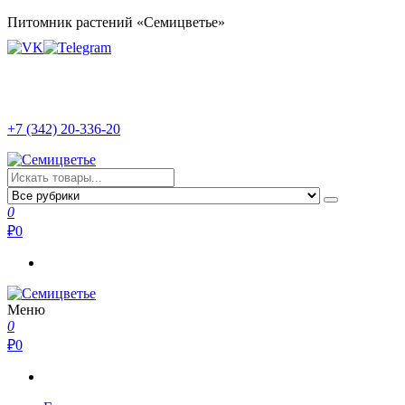
Перейти
Питомник растений «Семицветье»
к
содержимому
+7 (342) 20-336-20
Семицветье
Рассада в Перми | Тепличное хозяйство
0
₽
0
Меню
Семицветье
Рассада в Перми | Тепличное хозяйство
0
₽
0