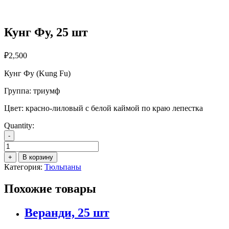
Кунг Фу, 25 шт
₽
2,500
Кунг Фу (Kung Fu)
Группа: триумф
Цвет: красно-лиловый с белой каймой по краю лепестка
Quantity:
-
Количество
товара
+
В корзину
Кунг
Категория:
Тюльпаны
Фу,
25
Похожие товары
шт
Веранди, 25 шт