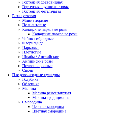
Гортензия древовидная
Гортензия крупнолистовая
Гортензия метельчатая
Роза кустовая
Миниатюрные
Полиантовые
Канадские парковые розы
Канадские парковые розы
Чайно-гибридные
Флорибунда
Парковые
Плетистые
Шрабы / Английские
Английские розы
Почвопокровные
Спрей
Плодово-ягодные культуры
Голубика
Облепиха
Малина
Малина ремонтантная
Малина традиционная
Смородина
Черная смородина
Цветная смородина