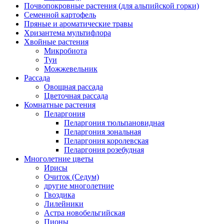
Почвопокровные растения (для альпийской горки)
Семенной картофель
Пряные и ароматические травы
Хризантема мультифлора
Хвойные растения
Микробиота
Туи
Можжевельник
Рассада
Овощная рассада
Цветочная рассада
Комнатные растения
Пеларгония
Пеларгония тюльпановидная
Пеларгония зональная
Пеларгония королевская
Пеларгония розебудная
Многолетние цветы
Ирисы
Очиток (Седум)
другие многолетние
Гвоздика
Лилейники
Астра новобельгийская
Пионы