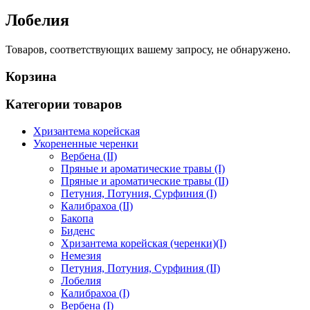
Лобелия
Товаров, соответствующих вашему запросу, не обнаружено.
Корзина
Категории товаров
Хризантема корейская
Укорененные черенки
Вербена (II)
Пряные и ароматические травы (I)
Пряные и ароматические травы (II)
Петуния, Потуния, Сурфиния (I)
Калибрахоа (II)
Бакопа
Биденс
Хризантема корейская (черенки)(I)
Немезия
Петуния, Потуния, Сурфиния (II)
Лобелия
Калибрахоа (I)
Вербена (I)