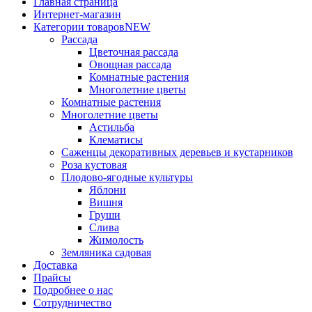
Главная страница
Интернет-магазин
Категории товаров
NEW
Рассада
Цветочная рассада
Овощная рассада
Комнатные растения
Многолетние цветы
Комнатные растения
Многолетние цветы
Астильба
Клематисы
Саженцы декоративных деревьев и кустарников
Роза кустовая
Плодово-ягодные культуры
Яблони
Вишня
Груши
Слива
Жимолость
Земляника садовая
Доставка
Прайсы
Подробнее о нас
Сотрудничество