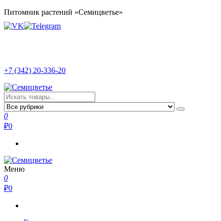
Перейти
Питомник растений «Семицветье»
к
содержимому
+7 (342) 20-336-20
Семицветье
Рассада в Перми | Тепличное хозяйство
0
₽
0
Меню
Семицветье
Рассада в Перми | Тепличное хозяйство
0
₽
0