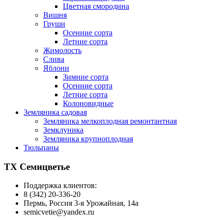
Цветная смородина
Вишня
Груши
Осенние сорта
Летние сорта
Жимолость
Слива
Яблони
Зимние сорта
Осенние сорта
Летние сорта
Колоновидные
Земляника садовая
Земляника мелкоплодная ремонтантная
Земклуника
Земляника крупноплодная
Тюльпаны
ТХ Семицветье
Поддержка клиентов:
8 (342) 20-336-20
Пермь, Россия 3-я Урожайная, 14а
semicvetie@yandex.ru