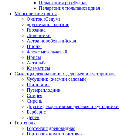
Пеларгония розебудная
Пеларгония тюльпановидная
Многолетние цветы
Очиток (Седум)
другие многолетние
Гвоздика
Лилейники
Астра новобельгийская
Пионы
Флокс метельчатый
Ирисы
Астильба
Клематисы
Саженцы декоративных деревьев и кустарников
Чубушник (жасмин садовый)
Шиповник
Пузыреплодник
Спирея
Сирень
Другие декоративные деревья и кустарники
Барбарис
Дерен
Гортензия
Гортензия древовидная
Гортензия крупнолистовая