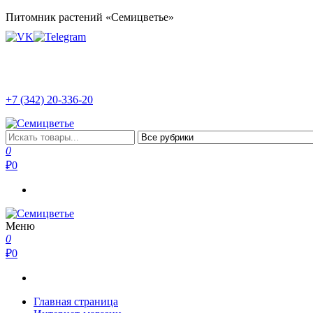
Перейти
Питомник растений «Семицветье»
к
содержимому
+7 (342) 20-336-20
Семицветье
Рассада в Перми | Тепличное хозяйство
0
₽
0
Меню
Семицветье
Рассада в Перми | Тепличное хозяйство
0
₽
0
Главная страница