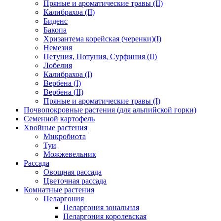
Пряные и ароматические травы (II)
Калибрахоа (II)
Биденс
Бакопа
Хризантема корейская (черенки)(I)
Немезия
Петуния, Потуния, Сурфиния (II)
Лобелия
Калибрахоа (I)
Вербена (I)
Вербена (II)
Пряные и ароматические травы (I)
Почвопокровные растения (для альпийской горки)
Семенной картофель
Хвойные растения
Микробиота
Туи
Можжевельник
Рассада
Овощная рассада
Цветочная рассада
Комнатные растения
Пеларгония
Пеларгония зональная
Пеларгония королевская