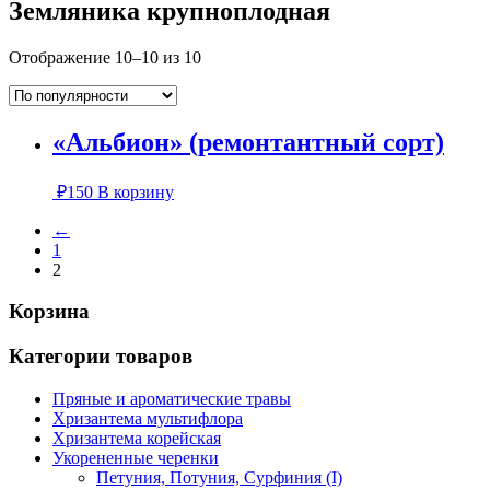
Земляника крупноплодная
Сортировка:
Отображение 10–10 из 10
по
популярности
«Альбион» (ремонтантный сорт)
₽
150
В корзину
←
1
2
Корзина
Категории товаров
Пряные и ароматические травы
Хризантема мультифлора
Хризантема корейская
Укорененные черенки
Петуния, Потуния, Сурфиния (I)