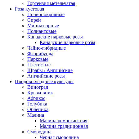
Гортензия метельчатая
Роза кустовая
Почвопокровные
Спрей
Миниатюрные
Полиантовые
Канадские парковые розы
Канадские парковые розы
Чайно-гибридные
Флорибунда
Парковые
Плетистые
Шрабы / Английские
Английские розы
Плодово-ягодные культуры
Виноград
Крыжовник
Абрикос
Голубика
Облепиха
Малина
Малина ремонтантная
Малина традиционная
Смородина
Черная смородина