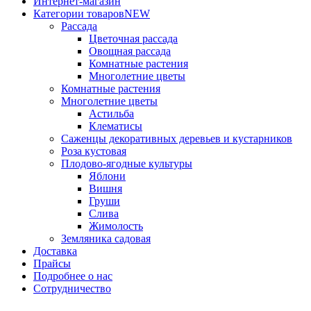
Интернет-магазин
Категории товаров
NEW
Рассада
Цветочная рассада
Овощная рассада
Комнатные растения
Многолетние цветы
Комнатные растения
Многолетние цветы
Астильба
Клематисы
Саженцы декоративных деревьев и кустарников
Роза кустовая
Плодово-ягодные культуры
Яблони
Вишня
Груши
Слива
Жимолость
Земляника садовая
Доставка
Прайсы
Подробнее о нас
Сотрудничество