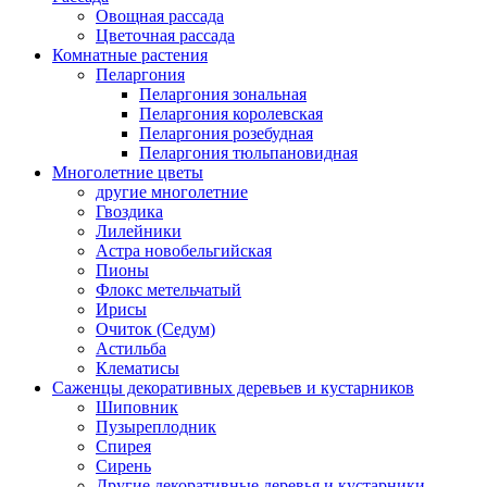
Овощная рассада
Цветочная рассада
Комнатные растения
Пеларгония
Пеларгония зональная
Пеларгония королевская
Пеларгония розебудная
Пеларгония тюльпановидная
Многолетние цветы
другие многолетние
Гвоздика
Лилейники
Астра новобельгийская
Пионы
Флокс метельчатый
Ирисы
Очиток (Седум)
Астильба
Клематисы
Саженцы декоративных деревьев и кустарников
Шиповник
Пузыреплодник
Спирея
Сирень
Другие декоративные деревья и кустарники