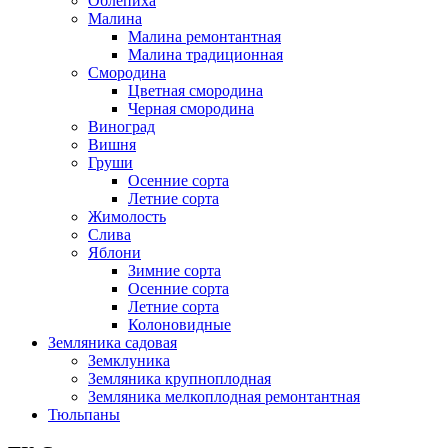
Облепиха
Малина
Малина ремонтантная
Малина традиционная
Смородина
Цветная смородина
Черная смородина
Виноград
Вишня
Груши
Осенние сорта
Летние сорта
Жимолость
Слива
Яблони
Зимние сорта
Осенние сорта
Летние сорта
Колоновидные
Земляника садовая
Земклуника
Земляника крупноплодная
Земляника мелкоплодная ремонтантная
Тюльпаны