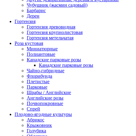
Чубушник (жасмин садовый)
Барбарис
Дерен
Гортензия
Гортензия древовидная
Гортензия крупнолистовая
Гортензия метельчатая
Роза кустовая
Миниатюрные
Полиантовые
Канадские парковые розы
Канадские парковые розы
Чайно-гибридные
Флорибунда
Плетистые
Парковые
Шрабы / Английские
Английские розы
Почвопокровные
Спрей
Плодово-ягодные культуры
Абрикос
Крыжовник
Голубика