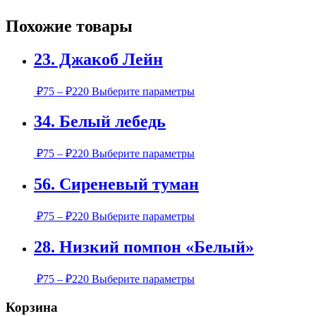
Похожие товары
23. Джакоб Лейн
Этот
₽
75
–
₽
220
Выберите параметры
товар
имеет
34. Белый лебедь
несколько
вариаций.
Этот
Опции
₽
75
–
₽
220
Выберите параметры
товар
можно
имеет
выбрать
56. Сиреневый туман
несколько
на
вариаций.
странице
Этот
Опции
товара.
₽
75
–
₽
220
Выберите параметры
товар
можно
имеет
выбрать
28. Низкий помпон «Белый»
несколько
на
вариаций.
странице
Этот
Опции
товара.
₽
75
–
₽
220
Выберите параметры
товар
можно
имеет
выбрать
Корзина
несколько
на