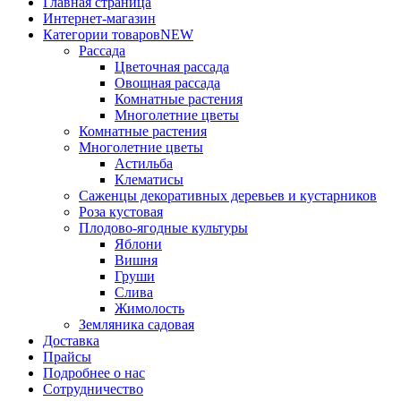
Главная страница
Интернет-магазин
Категории товаров
NEW
Рассада
Цветочная рассада
Овощная рассада
Комнатные растения
Многолетние цветы
Комнатные растения
Многолетние цветы
Астильба
Клематисы
Саженцы декоративных деревьев и кустарников
Роза кустовая
Плодово-ягодные культуры
Яблони
Вишня
Груши
Слива
Жимолость
Земляника садовая
Доставка
Прайсы
Подробнее о нас
Сотрудничество