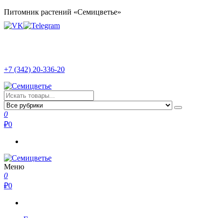
Перейти
Питомник растений «Семицветье»
к
содержимому
+7 (342) 20-336-20
Семицветье
Рассада в Перми | Тепличное хозяйство
0
₽
0
Меню
Семицветье
Рассада в Перми | Тепличное хозяйство
0
₽
0