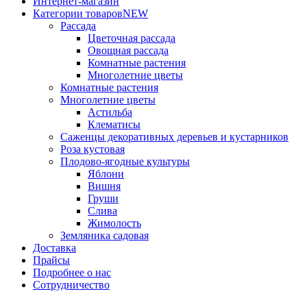
Интернет-магазин
Категории товаров
NEW
Рассада
Цветочная рассада
Овощная рассада
Комнатные растения
Многолетние цветы
Комнатные растения
Многолетние цветы
Астильба
Клематисы
Саженцы декоративных деревьев и кустарников
Роза кустовая
Плодово-ягодные культуры
Яблони
Вишня
Груши
Слива
Жимолость
Земляника садовая
Доставка
Прайсы
Подробнее о нас
Сотрудничество