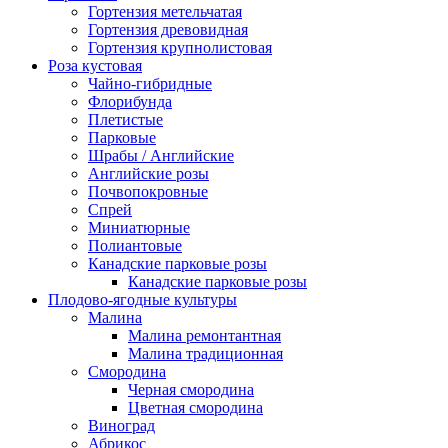
Гортензия метельчатая
Гортензия древовидная
Гортензия крупнолистовая
Роза кустовая
Чайно-гибридные
Флорибунда
Плетистые
Парковые
Шрабы / Английские
Английские розы
Почвопокровные
Спрей
Миниатюрные
Полиантовые
Канадские парковые розы
Канадские парковые розы
Плодово-ягодные культуры
Малина
Малина ремонтантная
Малина традиционная
Смородина
Черная смородина
Цветная смородина
Виноград
Абрикос