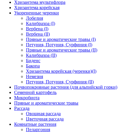
Хризантема мультифлора
на
Хризантема корейская
странице
Укорененные черенки
товара.
Лобелия
Калибрахоа (I)
Вербена (I)
Вербена (II)
Пряные и ароматические травы (I)
Петуния, Потуния, Сурфиния (I)
Пряные и ароматические травы (II)
Калибрахоа (II)
Биденс
Бакопа
Хризантема корейская (черенки)(I)
Немезия
Петуния, Потуния, Сурфиния (II)
Почвопокровные растения (для альпийской горки)
Семенной картофель
Микробиота
Пряные и ароматические травы
Рассада
Овощная рассада
Цветочная рассада
Комнатные растения
Пеларгония