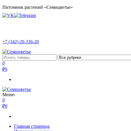
Перейти
Питомник растений «Семицветье»
к
содержимому
+7 (342) 20-336-20
Семицветье
Рассада в Перми | Тепличное хозяйство
0
₽
0
Меню
Семицветье
Рассада в Перми | Тепличное хозяйство
0
₽
0
Главная страница