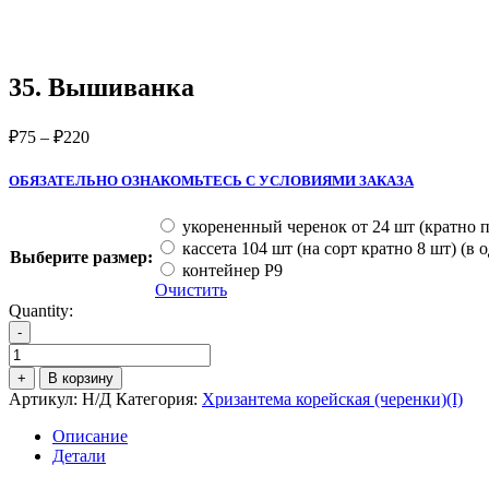
35. Вышиванка
₽
75
–
₽
220
ОБЯЗАТЕЛЬНО ОЗНАКОМЬТЕСЬ С УСЛОВИЯМИ ЗАКАЗА
укорененный черенок от 24 шт (кратно п
кассета 104 шт (на сорт кратно 8 шт) (в
Выберите размер:
контейнер Р9
Очистить
Quantity:
-
Количество
товара
+
В корзину
35.
Артикул:
Н/Д
Категория:
Хризантема корейская (черенки)(I)
Вышиванка
Описание
Детали