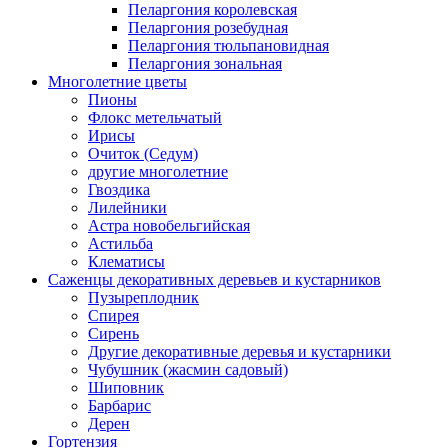
Пеларгония королевская
Пеларгония розебудная
Пеларгония тюльпановидная
Пеларгония зональная
Многолетние цветы
Пионы
Флокс метельчатый
Ирисы
Очиток (Седум)
другие многолетние
Гвоздика
Лилейники
Астра новобельгийская
Астильба
Клематисы
Саженцы декоративных деревьев и кустарников
Пузыреплодник
Спирея
Сирень
Другие декоративные деревья и кустарники
Чубушник (жасмин садовый)
Шиповник
Барбарис
Дерен
Гортензия