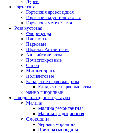
Дерен
Гортензия
Гортензия древовидная
Гортензия крупнолистовая
Гортензия метельчатая
Роза кустовая
Флорибунда
Плетистые
Парковые
Шрабы / Английские
Английские розы
Почвопокровные
Спрей
Миниатюрные
Полиантовые
Канадские парковые розы
Канадские парковые розы
Чайно-гибридные
Плодово-ягодные культуры
Малина
Малина ремонтантная
Малина традиционная
Смородина
Черная смородина
Цветная смородина