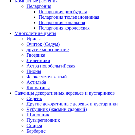
Комнатные растения
Пеларгония
Пеларгония розебудная
Пеларгония тюльпановидная
Пеларгония зональная
Пеларгония королевская
Многолетние цветы
Ирисы
Очиток (Седум)
другие многолетние
Гвоздика
Лилейники
Астра новобельгийская
Пионы
Флокс метельчатый
Астильба
Клематисы
Саженцы декоративных деревьев и кустарников
Сирень
Другие декоративные деревья и кустарники
Чубушник (жасмин садовый)
Шиповник
Пузыреплодник
Спирея
Барбарис