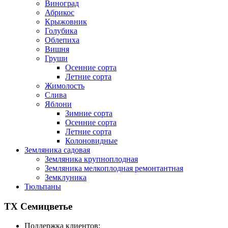
Виноград
Абрикос
Крыжовник
Голубика
Облепиха
Вишня
Груши
Осенние сорта
Летние сорта
Жимолость
Слива
Яблони
Зимние сорта
Осенние сорта
Летние сорта
Колоновидные
Земляника садовая
Земляника крупноплодная
Земляника мелкоплодная ремонтантная
Земклуника
Тюльпаны
ТХ Семицветье
Поддержка клиентов: