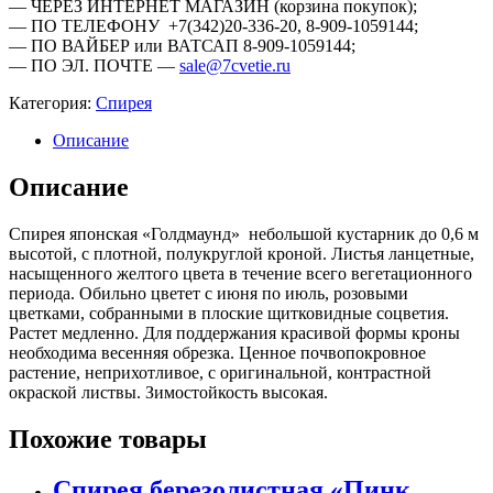
— ЧЕРЕЗ ИНТЕРНЕТ МАГАЗИН (корзина покупок);
— ПО ТЕЛЕФОНУ +7(342)20-336-20, 8-909-1059144;
— ПО ВАЙБЕР или ВАТСАП 8-909-1059144;
— ПО ЭЛ. ПОЧТЕ —
sale@7cvetie.ru
Категория:
Спирея
Описание
Описание
Спирея японская «Голдмаунд» небольшой кустарник до 0,6 м
высотой, с плотной, полукруглой кроной. Листья ланцетные,
насыщенного желтого цвета в течение всего вегетационного
периода. Обильно цветет с июня по июль, розовыми
цветками, собранными в плоские щитковидные соцветия.
Растет медленно. Для поддержания красивой формы кроны
необходима весенняя обрезка. Ценное почвопокровное
растение, неприхотливое, с оригинальной, контрастной
окраской листвы. Зимостойкость высокая.
Похожие товары
Спирея березолистная «Пинк