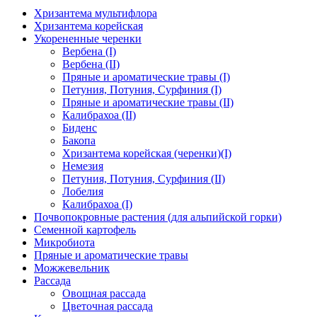
Хризантема мультифлора
Хризантема корейская
Укорененные черенки
Вербена (I)
Вербена (II)
Пряные и ароматические травы (I)
Петуния, Потуния, Сурфиния (I)
Пряные и ароматические травы (II)
Калибрахоа (II)
Биденс
Бакопа
Хризантема корейская (черенки)(I)
Немезия
Петуния, Потуния, Сурфиния (II)
Лобелия
Калибрахоа (I)
Почвопокровные растения (для альпийской горки)
Семенной картофель
Микробиота
Пряные и ароматические травы
Можжевельник
Рассада
Овощная рассада
Цветочная рассада