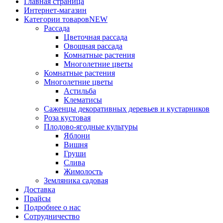
Главная страница
Интернет-магазин
Категории товаров
NEW
Рассада
Цветочная рассада
Овощная рассада
Комнатные растения
Многолетние цветы
Комнатные растения
Многолетние цветы
Астильба
Клематисы
Саженцы декоративных деревьев и кустарников
Роза кустовая
Плодово-ягодные культуры
Яблони
Вишня
Груши
Слива
Жимолость
Земляника садовая
Доставка
Прайсы
Подробнее о нас
Сотрудничество