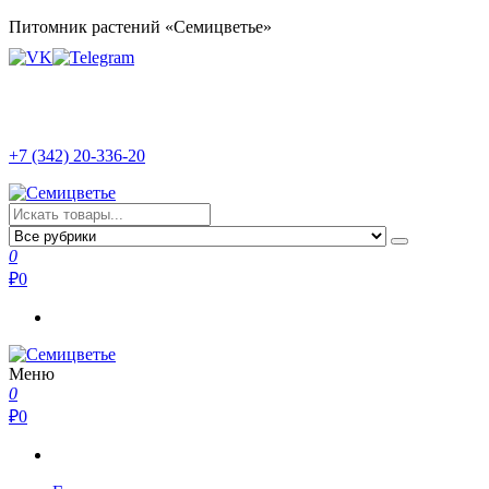
Перейти
Питомник растений «Семицветье»
к
содержимому
+7 (342) 20-336-20
Семицветье
Рассада в Перми | Тепличное хозяйство
0
₽
0
Меню
Семицветье
Рассада в Перми | Тепличное хозяйство
0
₽
0