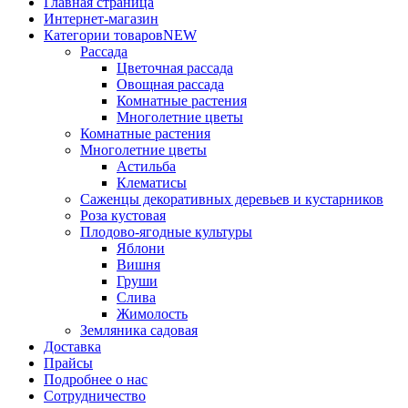
Главная страница
Интернет-магазин
Категории товаров
NEW
Рассада
Цветочная рассада
Овощная рассада
Комнатные растения
Многолетние цветы
Комнатные растения
Многолетние цветы
Астильба
Клематисы
Саженцы декоративных деревьев и кустарников
Роза кустовая
Плодово-ягодные культуры
Яблони
Вишня
Груши
Слива
Жимолость
Земляника садовая
Доставка
Прайсы
Подробнее о нас
Сотрудничество