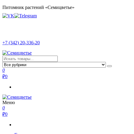
Перейти
Питомник растений «Семицветье»
к
содержимому
+7 (342) 20-336-20
Семицветье
Рассада в Перми | Тепличное хозяйство
0
₽
0
Меню
Семицветье
Рассада в Перми | Тепличное хозяйство
0
₽
0