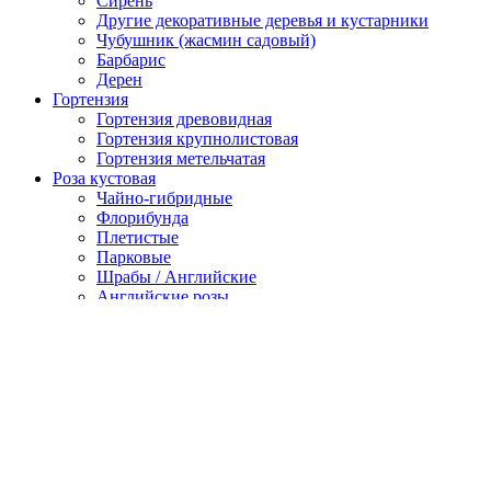
Сирень
Другие декоративные деревья и кустарники
Чубушник (жасмин садовый)
Барбарис
Дерен
Гортензия
Гортензия древовидная
Гортензия крупнолистовая
Гортензия метельчатая
Роза кустовая
Чайно-гибридные
Флорибунда
Плетистые
Парковые
Шрабы / Английские
Английские розы
Почвопокровные
Спрей
Миниатюрные
Полиантовые
Канадские парковые розы
Канадские парковые розы
Плодово-ягодные культуры
Облепиха
Малина