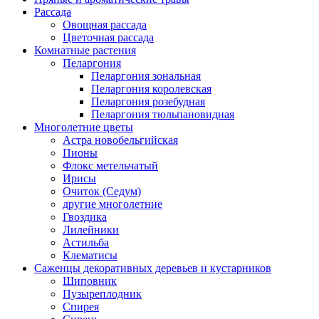
Рассада
Овощная рассада
Цветочная рассада
Комнатные растения
Пеларгония
Пеларгония зональная
Пеларгония королевская
Пеларгония розебудная
Пеларгония тюльпановидная
Многолетние цветы
Астра новобельгийская
Пионы
Флокс метельчатый
Ирисы
Очиток (Седум)
другие многолетние
Гвоздика
Лилейники
Астильба
Клематисы
Саженцы декоративных деревьев и кустарников
Шиповник
Пузыреплодник
Спирея