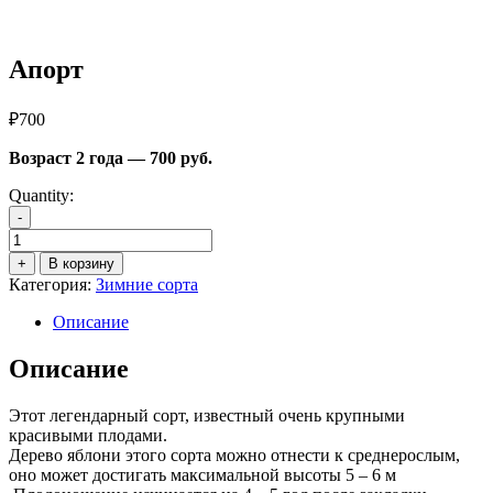
Апорт
₽
700
Возраст 2 года — 700 руб.
Quantity:
-
Количество
товара
+
В корзину
Апорт
Категория:
Зимние сорта
Описание
Описание
Этот легендарный сорт, известный очень крупными
красивыми плодами.
Дерево яблони этого сорта можно отнести к среднерослым,
оно может достигать максимальной высоты 5 – 6 м