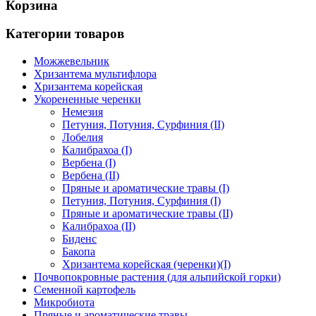
Корзина
Категории товаров
Можжевельник
Хризантема мультифлора
Хризантема корейская
Укорененные черенки
Немезия
Петуния, Потуния, Сурфиния (II)
Лобелия
Калибрахоа (I)
Вербена (I)
Вербена (II)
Пряные и ароматические травы (I)
Петуния, Потуния, Сурфиния (I)
Пряные и ароматические травы (II)
Калибрахоа (II)
Биденс
Бакопа
Хризантема корейская (черенки)(I)
Почвопокровные растения (для альпийской горки)
Семенной картофель
Микробиота
Пряные и ароматические травы