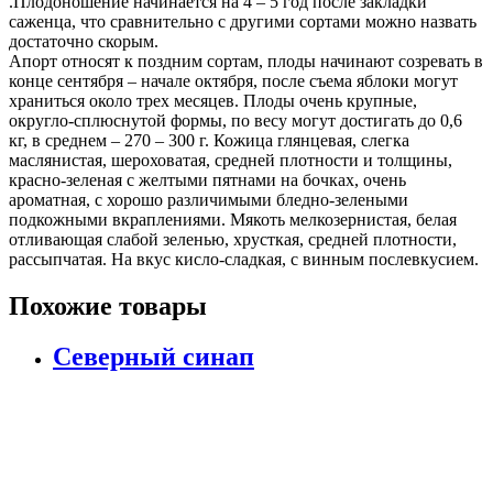
.Плодоношение начинается на 4 – 5 год после закладки
саженца, что сравнительно с другими сортами можно назвать
достаточно скорым.
Апорт относят к поздним сортам, плоды начинают созревать в
конце сентября – начале октября, после съема яблоки могут
храниться около трех месяцев. Плоды очень крупные,
округло-сплюснутой формы, по весу могут достигать до 0,6
кг, в среднем – 270 – 300 г. Кожица глянцевая, слегка
маслянистая, шероховатая, средней плотности и толщины,
красно-зеленая с желтыми пятнами на бочках, очень
ароматная, с хорошо различимыми бледно-зелеными
подкожными вкраплениями. Мякоть мелкозернистая, белая
отливающая слабой зеленью, хрусткая, средней плотности,
рассыпчатая. На вкус кисло-сладкая, с винным послевкусием.
Похожие товары
Северный синап