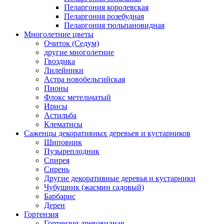
Пеларгония королевская
Пеларгония розебудная
Пеларгония тюльпановидная
Многолетние цветы
Очиток (Седум)
другие многолетние
Гвоздика
Лилейники
Астра новобельгийская
Пионы
Флокс метельчатый
Ирисы
Астильба
Клематисы
Саженцы декоративных деревьев и кустарников
Шиповник
Пузыреплодник
Спирея
Сирень
Другие декоративные деревья и кустарники
Чубушник (жасмин садовый)
Барбарис
Дерен
Гортензия
Гортензия древовидная