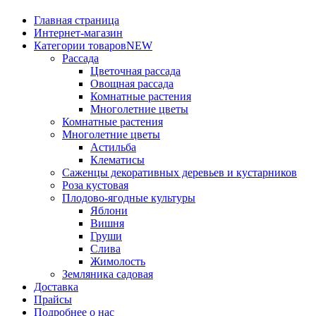
Главная страница
Интернет-магазин
Категории товаров
NEW
Рассада
Цветочная рассада
Овощная рассада
Комнатные растения
Многолетние цветы
Комнатные растения
Многолетние цветы
Астильба
Клематисы
Саженцы декоративных деревьев и кустарников
Роза кустовая
Плодово-ягодные культуры
Яблони
Вишня
Груши
Слива
Жимолость
Земляника садовая
Доставка
Прайсы
Подробнее о нас