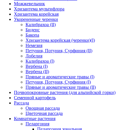
Можжевельник
Хризантема мультифлора
Хризантема корейская
Укорененные черенки
Калибрахоа (II)
Биденс
Бакопа
Хризантема корейская (черенки)(I)
Немезия
Петуния, Потуния, Сурфиния (II)
Лобелия
Калибрахоа (I)
Вербена (I)
Вербена (II)
Пряные и ароматические травы (I)
Петуния, Потуния, Сурфиния (I)
Пряные и ароматические травы (II)
Почвопокровные растения (для альпийской горки)
Семенной картофель
Рассада
Овощная рассада
Цветочная рассада
Комнатные растения
Пеларгония
Пеларгония зональная