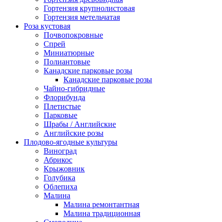
Гортензия крупнолистовая
Гортензия метельчатая
Роза кустовая
Почвопокровные
Спрей
Миниатюрные
Полиантовые
Канадские парковые розы
Канадские парковые розы
Чайно-гибридные
Флорибунда
Плетистые
Парковые
Шрабы / Английские
Английские розы
Плодово-ягодные культуры
Виноград
Абрикос
Крыжовник
Голубика
Облепиха
Малина
Малина ремонтантная
Малина традиционная