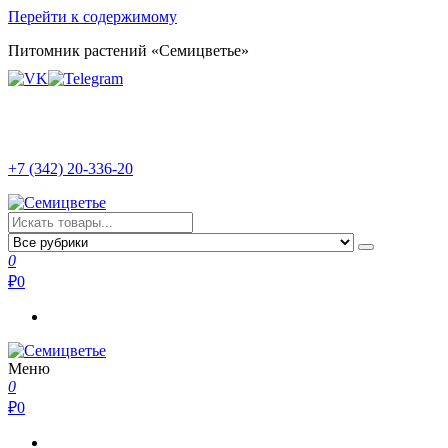
Перейти к содержимому
Питомник растений «Семицветье»
+7 (342) 20-336-20
Семицветье
Рассада в Перми | Тепличное хозяйство
0
₽
0
Меню
Семицветье
Рассада в Перми | Тепличное хозяйство
0
₽
0