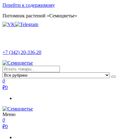
Перейти к содержимому
Питомник растений «Семицветье»
+7 (342) 20-336-20
Семицветье
Рассада в Перми | Тепличное хозяйство
0
₽
0
Меню
Семицветье
Рассада в Перми | Тепличное хозяйство
0
₽
0