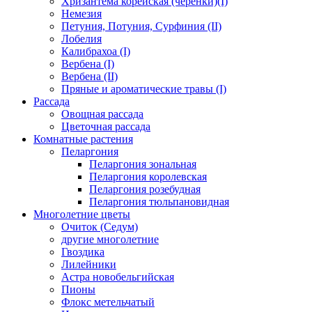
Хризантема корейская (черенки)(I)
Немезия
Петуния, Потуния, Сурфиния (II)
Лобелия
Калибрахоа (I)
Вербена (I)
Вербена (II)
Пряные и ароматические травы (I)
Рассада
Овощная рассада
Цветочная рассада
Комнатные растения
Пеларгония
Пеларгония зональная
Пеларгония королевская
Пеларгония розебудная
Пеларгония тюльпановидная
Многолетние цветы
Очиток (Седум)
другие многолетние
Гвоздика
Лилейники
Астра новобельгийская
Пионы
Флокс метельчатый