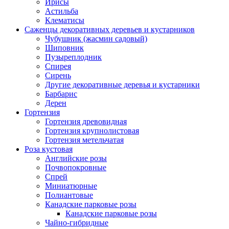
Ирисы
Астильба
Клематисы
Саженцы декоративных деревьев и кустарников
Чубушник (жасмин садовый)
Шиповник
Пузыреплодник
Спирея
Сирень
Другие декоративные деревья и кустарники
Барбарис
Дерен
Гортензия
Гортензия древовидная
Гортензия крупнолистовая
Гортензия метельчатая
Роза кустовая
Английские розы
Почвопокровные
Спрей
Миниатюрные
Полиантовые
Канадские парковые розы
Канадские парковые розы
Чайно-гибридные