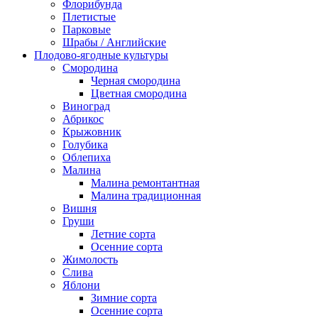
Флорибунда
Плетистые
Парковые
Шрабы / Английские
Плодово-ягодные культуры
Смородина
Черная смородина
Цветная смородина
Виноград
Абрикос
Крыжовник
Голубика
Облепиха
Малина
Малина ремонтантная
Малина традиционная
Вишня
Груши
Летние сорта
Осенние сорта
Жимолость
Слива
Яблони
Зимние сорта
Осенние сорта