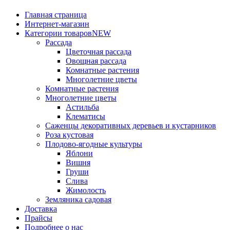
Главная страница
Интернет-магазин
Категории товаров
NEW
Рассада
Цветочная рассада
Овощная рассада
Комнатные растения
Многолетние цветы
Комнатные растения
Многолетние цветы
Астильба
Клематисы
Саженцы декоративных деревьев и кустарников
Роза кустовая
Плодово-ягодные культуры
Яблони
Вишня
Груши
Слива
Жимолость
Земляника садовая
Доставка
Прайсы
Подробнее о нас