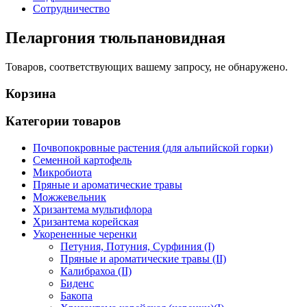
Сотрудничество
Пеларгония тюльпановидная
Товаров, соответствующих вашему запросу, не обнаружено.
Корзина
Категории товаров
Почвопокровные растения (для альпийской горки)
Семенной картофель
Микробиота
Пряные и ароматические травы
Можжевельник
Хризантема мультифлора
Хризантема корейская
Укорененные черенки
Петуния, Потуния, Сурфиния (I)
Пряные и ароматические травы (II)
Калибрахоа (II)
Биденс
Бакопа