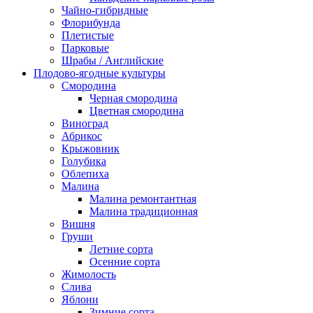
Чайно-гибридные
Флорибунда
Плетистые
Парковые
Шрабы / Английские
Плодово-ягодные культуры
Смородина
Черная смородина
Цветная смородина
Виноград
Абрикос
Крыжовник
Голубика
Облепиха
Малина
Малина ремонтантная
Малина традиционная
Вишня
Груши
Летние сорта
Осенние сорта
Жимолость
Слива
Яблони
Зимние сорта