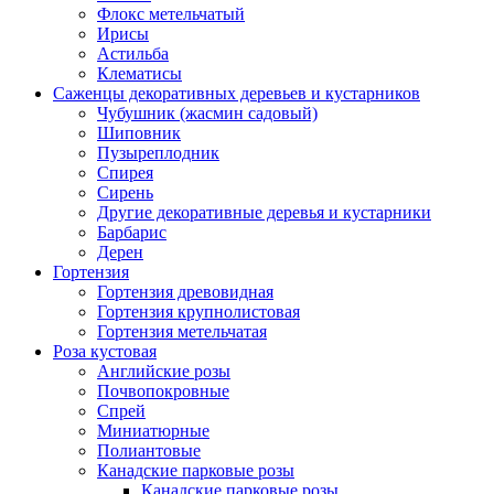
Флокс метельчатый
Ирисы
Астильба
Клематисы
Саженцы декоративных деревьев и кустарников
Чубушник (жасмин садовый)
Шиповник
Пузыреплодник
Спирея
Сирень
Другие декоративные деревья и кустарники
Барбарис
Дерен
Гортензия
Гортензия древовидная
Гортензия крупнолистовая
Гортензия метельчатая
Роза кустовая
Английские розы
Почвопокровные
Спрей
Миниатюрные
Полиантовые
Канадские парковые розы
Канадские парковые розы