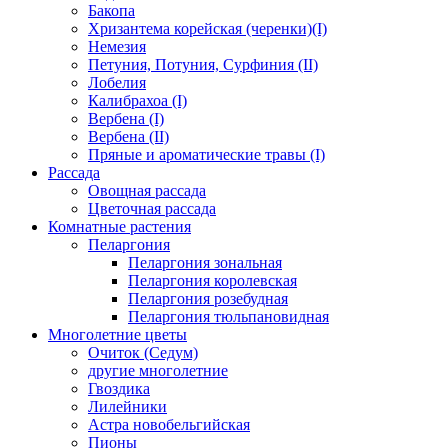
Бакопа
Хризантема корейская (черенки)(I)
Немезия
Петуния, Потуния, Сурфиния (II)
Лобелия
Калибрахоа (I)
Вербена (I)
Вербена (II)
Пряные и ароматические травы (I)
Рассада
Овощная рассада
Цветочная рассада
Комнатные растения
Пеларгония
Пеларгония зональная
Пеларгония королевская
Пеларгония розебудная
Пеларгония тюльпановидная
Многолетние цветы
Очиток (Седум)
другие многолетние
Гвоздика
Лилейники
Астра новобельгийская
Пионы