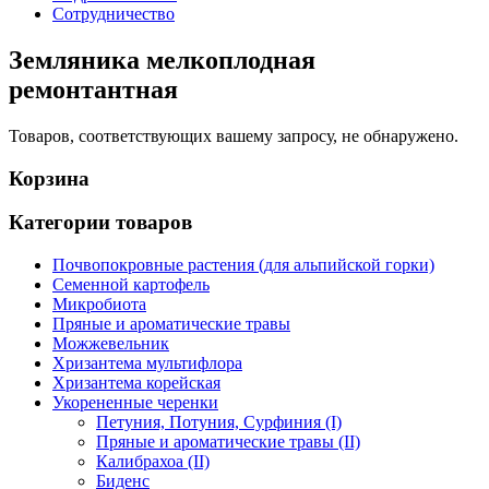
Сотрудничество
Земляника мелкоплодная
ремонтантная
Товаров, соответствующих вашему запросу, не обнаружено.
Корзина
Категории товаров
Почвопокровные растения (для альпийской горки)
Семенной картофель
Микробиота
Пряные и ароматические травы
Можжевельник
Хризантема мультифлора
Хризантема корейская
Укорененные черенки
Петуния, Потуния, Сурфиния (I)
Пряные и ароматические травы (II)
Калибрахоа (II)
Биденс