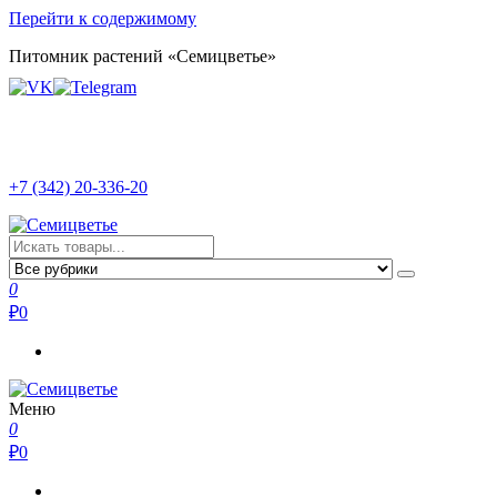
Перейти к содержимому
Питомник растений «Семицветье»
+7 (342) 20-336-20
Семицветье
Рассада в Перми | Тепличное хозяйство
0
₽
0
Меню
Семицветье
Рассада в Перми | Тепличное хозяйство
0
₽
0