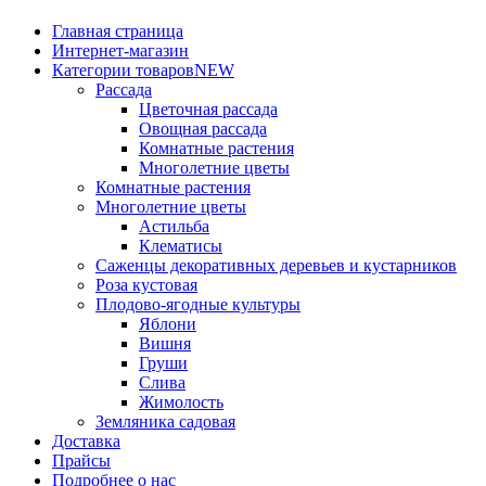
Главная страница
Интернет-магазин
Категории товаров
NEW
Рассада
Цветочная рассада
Овощная рассада
Комнатные растения
Многолетние цветы
Комнатные растения
Многолетние цветы
Астильба
Клематисы
Саженцы декоративных деревьев и кустарников
Роза кустовая
Плодово-ягодные культуры
Яблони
Вишня
Груши
Слива
Жимолость
Земляника садовая
Доставка
Прайсы
Подробнее о нас